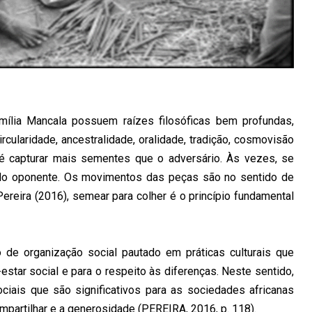
ília Mancala possuem raízes filosóficas bem profundas,
rcularidade, ancestralidade, oralidade, tradição, cosmovisão
vo é capturar mais sementes que o adversário. Às vezes, se
o oponente. Os movimentos das peças são no sentido de
reira (2016), semear para colher é o princípio fundamental
o de organização social pautado em práticas culturais que
star social e para o respeito às diferenças. Neste sentido,
ciais que são significativos para as sociedades africanas
partilhar e a generosidade (PEREIRA, 2016, p. 118).