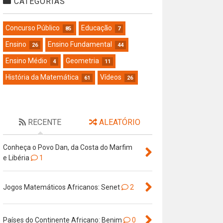
CATEGORIAS
Concurso Público
Educação
85
7
Ensino
Ensino Fundamental
26
44
Ensino Médio
Geometria
4
11
História da Matemática
Vídeos
61
26
RECENTE
ALEATÓRIO
Conheça o Povo Dan, da Costa do Marfim
e Libéria
1
Jogos Matemáticos Africanos: Senet
2
Países do Continente Africano: Benim
0