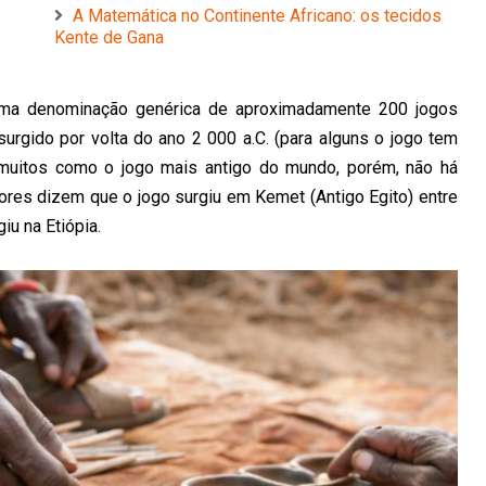
A Matemática no Continente Africano: os tecidos
Kente de Gana
 uma denominação genérica de aproximadamente 200 jogos
a surgido por volta do ano 2 000 a.C. (para alguns o jogo tem
muitos como o jogo mais antigo do mundo, porém, não há
ores dizem que o jogo surgiu em Kemet (Antigo Egito) entre
iu na Etiópia.