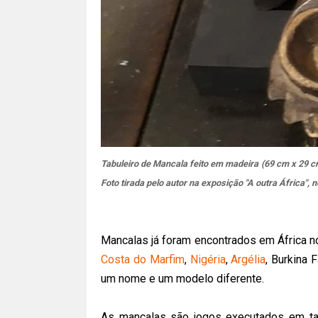
Tabuleiro de Mancala feito em madeira (69 cm x 29 cm
Foto tirada pelo autor na exposição "A outra África",
Mancalas já foram encontrados em África 
Costa do Marfim
,
Nigéria
,
Argélia
, Burkina 
um nome e um modelo diferente.
As mancalas são jogos executados em tab