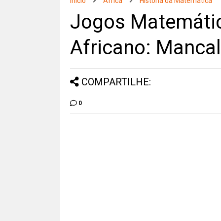
Início
Africa
História da Matemática
Jogos Matemátic
Africano: Manca
COMPARTILHE:
0