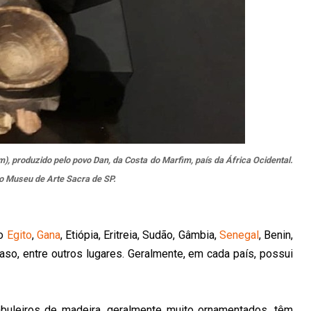
), produzido pelo povo Dan, da Costa do Marfim, país da África Ocidental.
 no Museu de Arte Sacra de SP.
no
Egito
,
Gana
, Etiópia, Eritreia, Sudão, Gâmbia,
Senegal
, Benin,
Faso, entre outros lugares. Geralmente, em cada país, possui
uleiros de madeira, geralmente muito ornamentados, têm