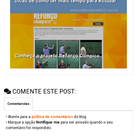
Dicas de como ter mais tempo para estudar
Conheça o projeto Reforço Olímpico
COMENTE ESTE POST:
Comentaristas
‣ Atente para a
politica de comentários
do blog.
‣ Marque a opção
Notifique-me
para ser avisado quando o seu
comentário for respondido.