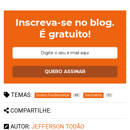
Inscreva-se no blog.
É gratuito!
QUERO ASSINAR
TEMAS:
Ensino Fundamental
Geometria
44
11
COMPARTILHE:
AUTOR:
JEFFERSON TODÃO