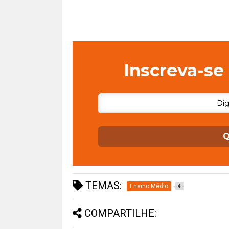
Inscreva-se 
Q
TEMAS:
Ensino Médio
4
COMPARTILHE: